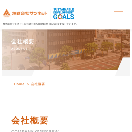
内
容
を
株式会社サンネットは
持続可能な開発目標（SDGs)を支援しています。
ス
キ
会社概要
ッ
ABOUT US
プ
Home
会社概要
会社概要
COMPANY OVERVIEW